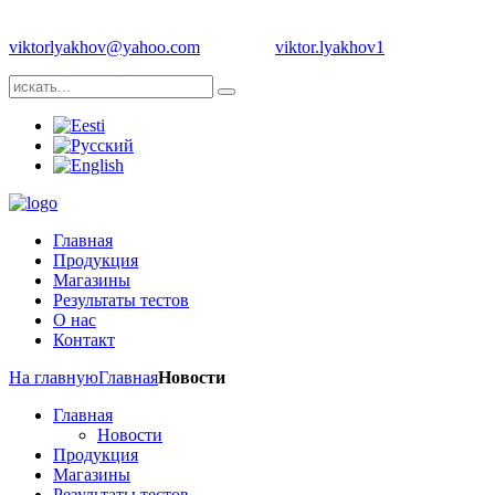
Телефон: +1 704 8393483 | +372 55987689 | Е-майл:
viktorlyakhov@yahoo.com
Skype:
viktor.lyakhov1
Главная
Продукция
Магазины
Результаты тестов
О нас
Контакт
На главную
Главная
Новости
Главная
Новости
Продукция
Магазины
Результаты тестов