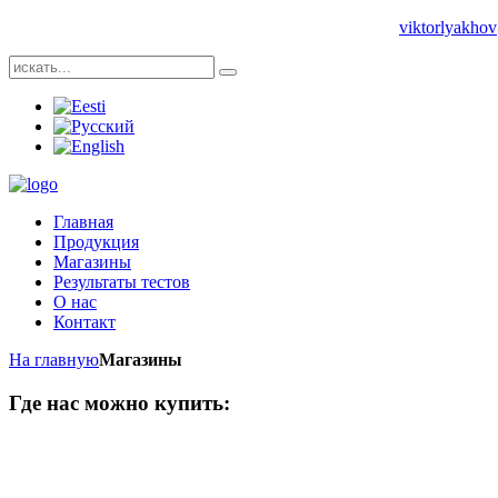
Телефон: +1 704 8393483 | +372 55987689 | Е-майл:
viktorlyakh
Главная
Продукция
Магазины
Результаты тестов
О нас
Контакт
На главную
Магазины
Где нас можно купить: