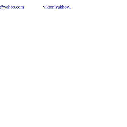
ov@yahoo.com
Skype:
viktor.lyakhov1